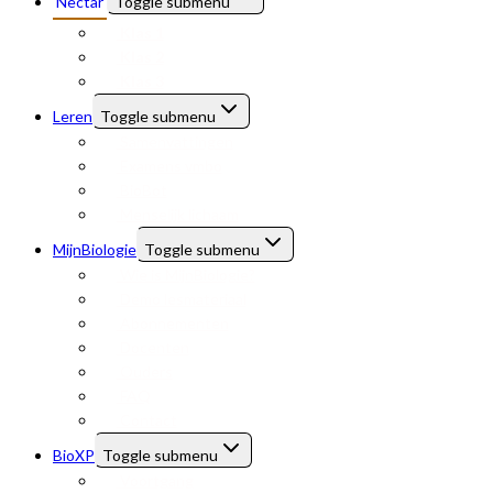
Nectar
Toggle submenu
Klas 1
Klas 2
Klas 3
Leren
Toggle submenu
Samenvattingen
Examens vmbo
BioBot
Menselijk lichaam
MijnBiologie
Toggle submenu
Wie is MijnBiologie?
Demo lesmateriaal
Abonnementen
Docenten
Ouders
FAQ
Contact
BioXP
Toggle submenu
Voortgang