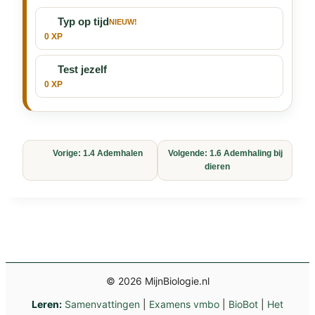
Typ op tijd
NIEUW!
0 XP
Test jezelf
0 XP
Vorige: 1.4 Ademhalen
Volgende: 1.6 Ademhaling bij
dieren
© 2026 MijnBiologie.nl
Leren:
Samenvattingen
|
Examens vmbo
|
BioBot
|
Het