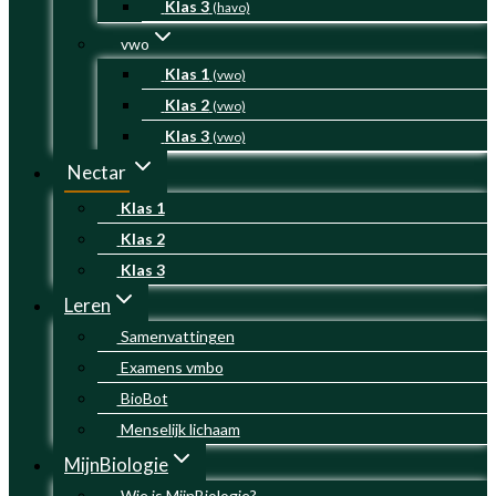
Klas 3
(havo)
vwo
Klas 1
(vwo)
Klas 2
(vwo)
Klas 3
(vwo)
Nectar
Klas 1
Klas 2
Klas 3
Leren
Samenvattingen
Examens vmbo
BioBot
Menselijk lichaam
MijnBiologie
Wie is MijnBiologie?