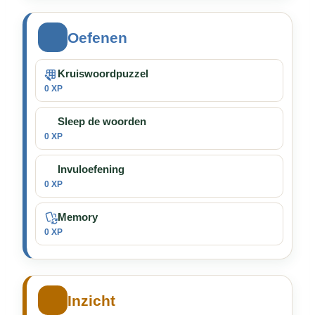
Oefenen
Kruiswoordpuzzel
0 XP
Sleep de woorden
0 XP
Invuloefening
0 XP
Memory
0 XP
Inzicht