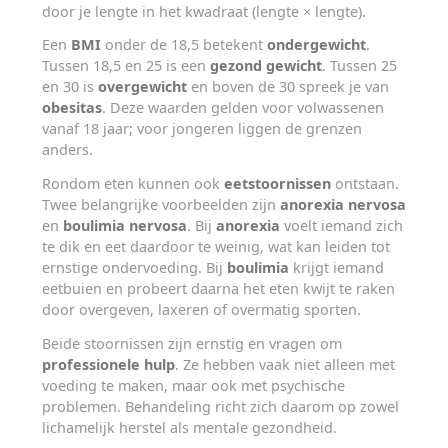
door je lengte in het kwadraat (lengte × lengte).
Een
BMI
onder de 18,5 betekent
ondergewicht
.
Tussen 18,5 en 25 is een
gezond gewicht
. Tussen 25
en 30 is
overgewicht
en boven de 30 spreek je van
obesitas
. Deze waarden gelden voor volwassenen
vanaf 18 jaar; voor jongeren liggen de grenzen
anders.
Rondom eten kunnen ook
eetstoornissen
ontstaan.
Twee belangrijke voorbeelden zijn
anorexia nervosa
en
boulimia nervosa
. Bij
anorexia
voelt iemand zich
te dik en eet daardoor te weinig, wat kan leiden tot
ernstige ondervoeding. Bij
boulimia
krijgt iemand
eetbuien en probeert daarna het eten kwijt te raken
door overgeven, laxeren of overmatig sporten.
Beide stoornissen zijn ernstig en vragen om
professionele hulp
. Ze hebben vaak niet alleen met
voeding te maken, maar ook met psychische
problemen. Behandeling richt zich daarom op zowel
lichamelijk herstel als mentale gezondheid.