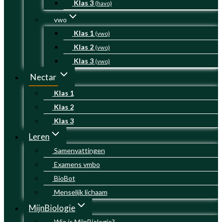
Klas 3
(havo)
vwo
Klas 1
(vwo)
Klas 2
(vwo)
Klas 3
(vwo)
Nectar
Klas 1
Klas 2
Klas 3
Leren
Samenvattingen
Examens vmbo
BioBot
Menselijk lichaam
MijnBiologie
Wie is MijnBiologie?