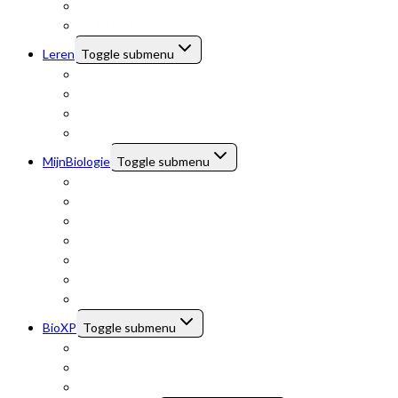
Klas 2
Klas 3
Leren
Toggle submenu
Samenvattingen
Examens vmbo
BioBot
Menselijk lichaam
MijnBiologie
Toggle submenu
Wie is MijnBiologie?
Demo lesmateriaal
Abonnementen
Docenten
Ouders
FAQ
Contact
BioXP
Toggle submenu
Voortgang
DNA-missies
DNA-collectie