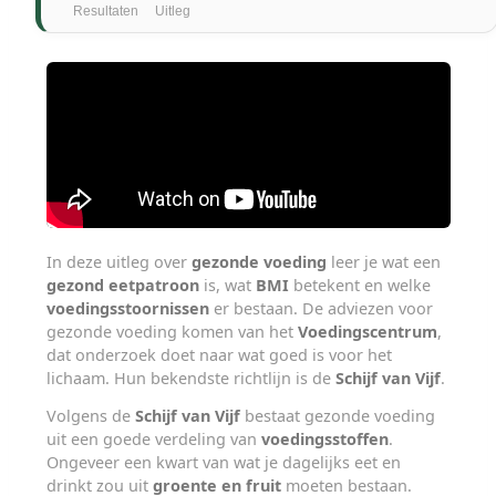
Resultaten
Uitleg
In deze uitleg over
gezonde voeding
leer je wat een
gezond eetpatroon
is, wat
BMI
betekent en welke
voedingsstoornissen
er bestaan. De adviezen voor
gezonde voeding komen van het
Voedingscentrum
,
dat onderzoek doet naar wat goed is voor het
lichaam. Hun bekendste richtlijn is de
Schijf van Vijf
.
Volgens de
Schijf van Vijf
bestaat gezonde voeding
uit een goede verdeling van
voedingsstoffen
.
Ongeveer een kwart van wat je dagelijks eet en
drinkt zou uit
groente en fruit
moeten bestaan.