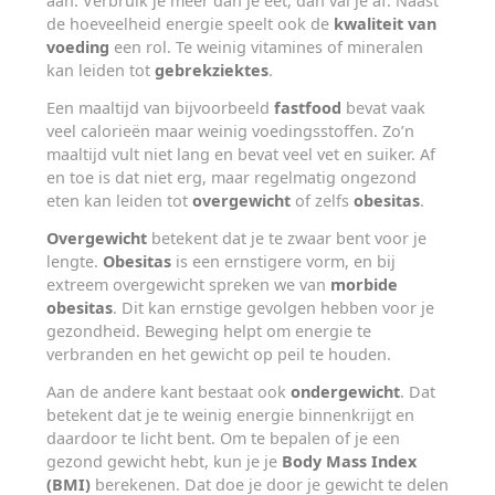
aan. Verbruik je meer dan je eet, dan val je af. Naast
de hoeveelheid energie speelt ook de
kwaliteit van
voeding
een rol. Te weinig vitamines of mineralen
kan leiden tot
gebrekziektes
.
Een maaltijd van bijvoorbeeld
fastfood
bevat vaak
veel calorieën maar weinig voedingsstoffen. Zo’n
maaltijd vult niet lang en bevat veel vet en suiker. Af
en toe is dat niet erg, maar regelmatig ongezond
eten kan leiden tot
overgewicht
of zelfs
obesitas
.
Overgewicht
betekent dat je te zwaar bent voor je
lengte.
Obesitas
is een ernstigere vorm, en bij
extreem overgewicht spreken we van
morbide
obesitas
. Dit kan ernstige gevolgen hebben voor je
gezondheid. Beweging helpt om energie te
verbranden en het gewicht op peil te houden.
Aan de andere kant bestaat ook
ondergewicht
. Dat
betekent dat je te weinig energie binnenkrijgt en
daardoor te licht bent. Om te bepalen of je een
gezond gewicht hebt, kun je je
Body Mass Index
(BMI)
berekenen. Dat doe je door je gewicht te delen