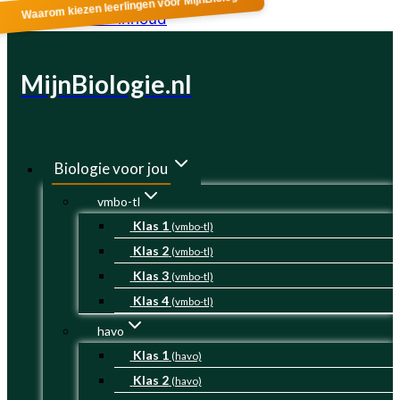
Waarom kiezen leerlingen voor MijnBiologie?
Doorgaan naar inhoud
MijnBiologie.nl
Biologie voor jou
vmbo-tl
Klas 1
(vmbo-tl)
Klas 2
(vmbo-tl)
Klas 3
(vmbo-tl)
Klas 4
(vmbo-tl)
havo
Klas 1
(havo)
Klas 2
(havo)