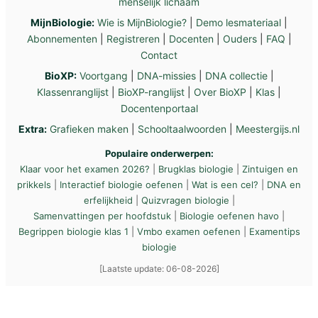
menselijk lichaam
MijnBiologie:
Wie is MijnBiologie?
|
Demo lesmateriaal
|
Abonnementen
|
Registreren
|
Docenten
|
Ouders
|
FAQ
|
Contact
BioXP:
Voortgang
|
DNA-missies
|
DNA collectie
|
Klassenranglijst
|
BioXP-ranglijst
|
Over BioXP
|
Klas
|
Docentenportaal
Extra:
Grafieken maken
|
Schooltaalwoorden
|
Meestergijs.nl
Populaire onderwerpen:
Klaar voor het examen 2026?
|
Brugklas biologie
|
Zintuigen en
prikkels
|
Interactief biologie oefenen
|
Wat is een cel?
|
DNA en
erfelijkheid
|
Quizvragen biologie
|
Samenvattingen per hoofdstuk
|
Biologie oefenen havo
|
Begrippen biologie klas 1
|
Vmbo examen oefenen
|
Examentips
biologie
[Laatste update: 06-08-2026]