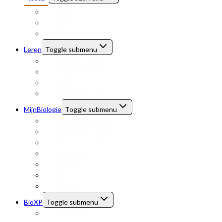
Klas 1
Klas 2
Klas 3
Leren
Toggle submenu
Samenvattingen
Examens vmbo
BioBot
Menselijk lichaam
MijnBiologie
Toggle submenu
Wie is MijnBiologie?
Demo lesmateriaal
Abonnementen
Docenten
Ouders
FAQ
Contact
BioXP
Toggle submenu
Voortgang