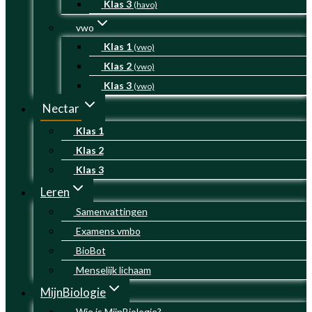
Klas 3
(havo)
vwo
Klas 1
(vwo)
Klas 2
(vwo)
Klas 3
(vwo)
Nectar
Klas 1
Klas 2
Klas 3
Leren
Samenvattingen
Examens vmbo
BioBot
Menselijk lichaam
MijnBiologie
Wie is MijnBiologie?