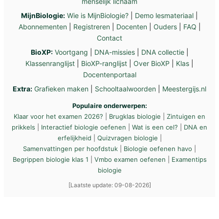
menselijk lichaam
MijnBiologie:
Wie is MijnBiologie?
|
Demo lesmateriaal
|
Abonnementen
|
Registreren
|
Docenten
|
Ouders
|
FAQ
|
Contact
BioXP:
Voortgang
|
DNA-missies
|
DNA collectie
|
Klassenranglijst
|
BioXP-ranglijst
|
Over BioXP
|
Klas
|
Docentenportaal
Extra:
Grafieken maken
|
Schooltaalwoorden
|
Meestergijs.nl
Populaire onderwerpen:
Klaar voor het examen 2026?
|
Brugklas biologie
|
Zintuigen en
prikkels
|
Interactief biologie oefenen
|
Wat is een cel?
|
DNA en
erfelijkheid
|
Quizvragen biologie
|
Samenvattingen per hoofdstuk
|
Biologie oefenen havo
|
Begrippen biologie klas 1
|
Vmbo examen oefenen
|
Examentips
biologie
[Laatste update: 09-08-2026]