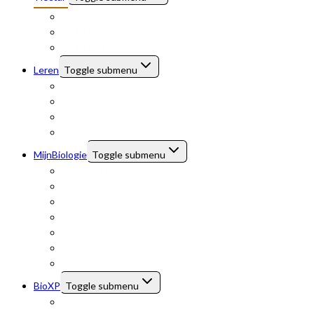
Klas 1
Klas 2
Klas 3
Leren
Toggle submenu
Samenvattingen
Examens vmbo
BioBot
Menselijk lichaam
MijnBiologie
Toggle submenu
Wie is MijnBiologie?
Demo lesmateriaal
Abonnementen
Docenten
Ouders
FAQ
Contact
BioXP
Toggle submenu
Voortgang