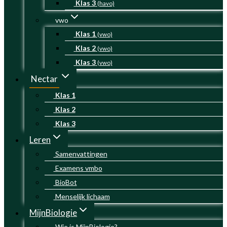
Klas 3
(havo)
vwo
Klas 1
(vwo)
Klas 2
(vwo)
Klas 3
(vwo)
Nectar
Klas 1
Klas 2
Klas 3
Leren
Samenvattingen
Examens vmbo
BioBot
Menselijk lichaam
MijnBiologie
Wie is MijnBiologie?